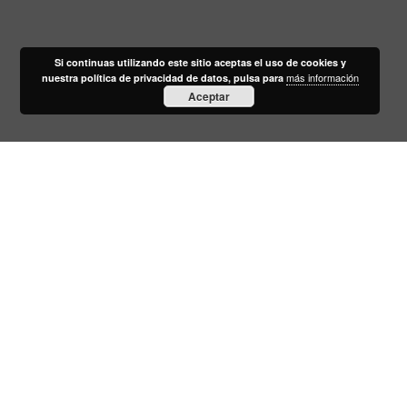
Si continuas utilizando este sitio aceptas el uso de cookies y
más información
nuestra política de privacidad de datos, pulsa para
Aceptar
¿Necesitas presupuesto para el diseño de tu
página web, cualquier otro servicio?
Nuestro
estudio se encuentra en Sevilla, pero trabajamos
con cualquier cliente de cualquier parte del mundo,
llama al
667 700 926
ó envíanos un mail a
estudio[a]estudioqusha.com
Estudio de diseño y
programación